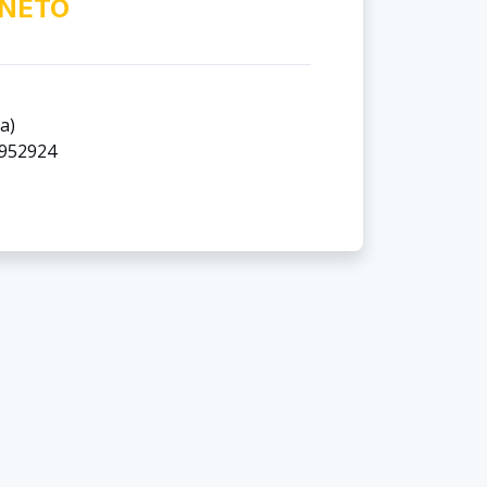
NETO
a)
5952924