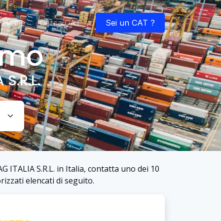
Home
Cerca CAT
Sei un CAT ?
imo
S.R.L.
 ITALIA S.R.L. in Italia, contatta uno dei 10
izzati elencati di seguito.