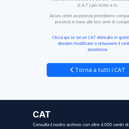
(C.A.T.) più vicino a te.
Alcuni centri assistenza potrebbero compar
province in base alle loro aree di comp
Clicca qui se sei un CAT elencato in quest
desideri modificare o rimuovere il cent
assistenza.
Torna a tutti i CAT
CAT
Consulta il nostro archivio con oltre 4.000 centri di