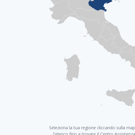
+
Seleziona la tua regione cliccando sulla map
−
l'elenco fino a trovare il Centro Assistenz