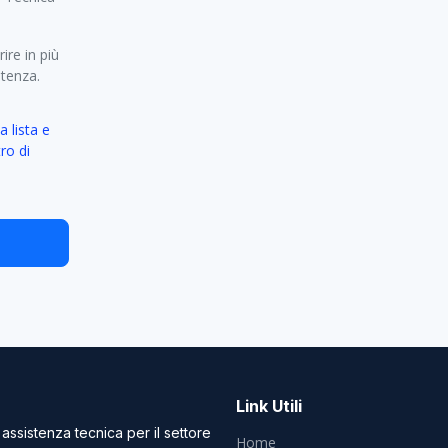
ire in più
etenza.
a lista e
ro di
Link Utili
 assistenza tecnica per il settore
Home