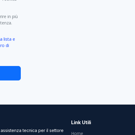
ire in più
etenza.
a lista e
ro di
Link Utili
 assistenza tecnica per il settore
Home