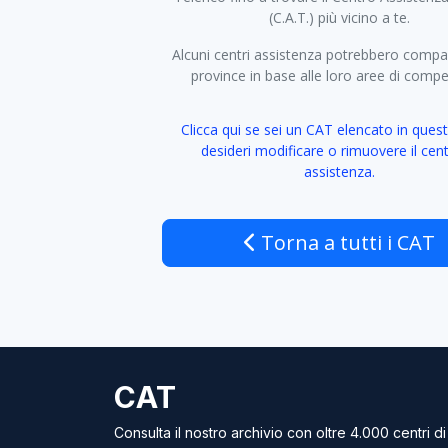
(C.A.T.) più vicino a te.
Alcuni centri assistenza potrebbero compar
province in base alle loro aree di comp
Clicca qui se sei un CAT elencato in quest
desideri modificare o rimuovere il cent
assistenza.
Torna a tutti i CAT
CAT
Consulta il nostro archivio con oltre 4.000 centri di