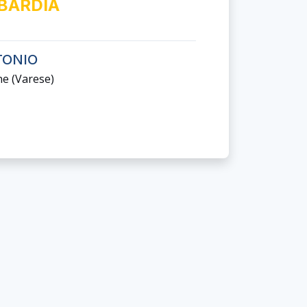
BARDIA
TONIO
ne (varese)