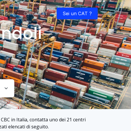
Home
Cerca CAT
Sei un CAT ?
ndoli
CBC in Italia, contatta uno dei 21 centri
ati elencati di seguito.