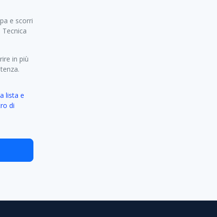
pa e scorri
a Tecnica
ire in più
etenza.
a lista e
ro di