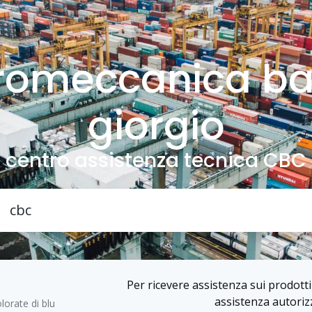
tromeccanica ba
giorgio
centro assistenza tecnica CBC
Per ricevere assistenza sui prodotti 
assistenza autorizz
lorate di blu