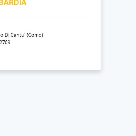
BARDIA
olo Di Cantu' (como)
32769