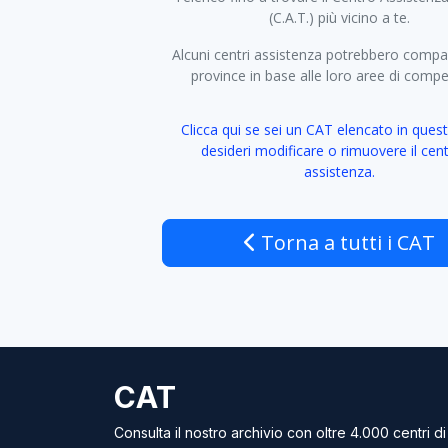
(C.A.T.) più vicino a te.
Alcuni centri assistenza potrebbero compar
province in base alle loro aree di comp
Clicca qui se sei un CAT elencato in quest
desideri modificare o rimuovere il cent
assistenza.
Torna a tutti i CAT
CAT
Consulta il nostro archivio con oltre 4.000 centri di