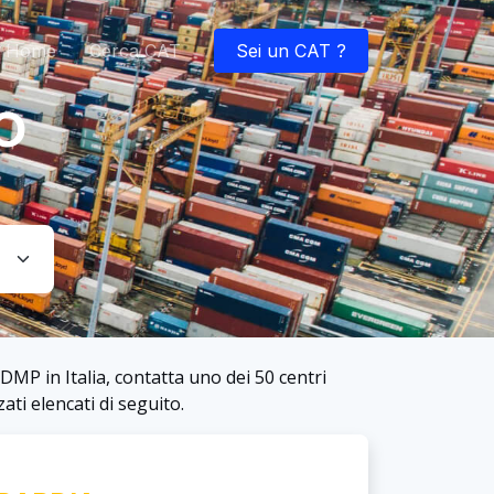
Home
Cerca CAT
Sei un CAT ?
o
DMP in Italia, contatta uno dei 50 centri
ati elencati di seguito.