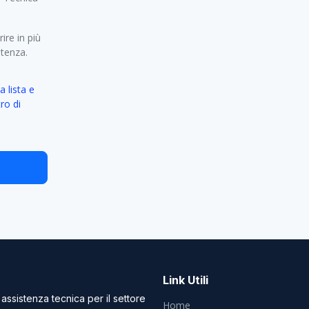
ire in più
etenza.
a lista e
ro di
Link Utili
 assistenza tecnica per il settore
Home