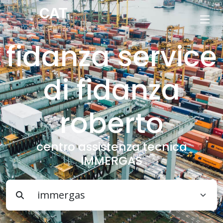
CAT
Centri Assistenza Tecnica
fidanza service
di fidanza
roberto
centro assistenza tecnica
IMMERGAS